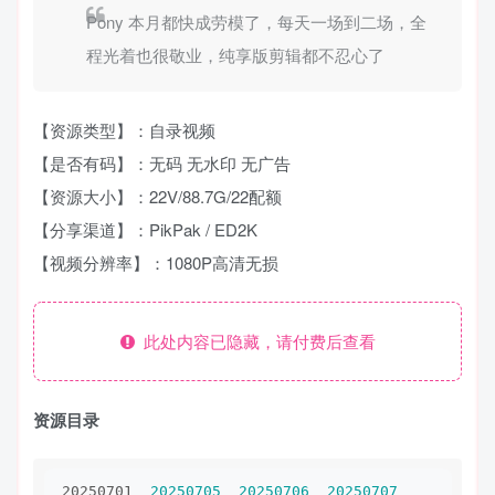
Pony 本月都快成劳模了，每天一场到二场，全
程光着也很敬业，纯享版剪辑都不忍心了
【资源类型】：自录视频
【是否有码】：无码 无水印 无广告
【资源大小】：22V/88.7G/22配额
【分享渠道】：PikPak / ED2K
【视频分辨率】：1080P高清无损
此处内容已隐藏，请付费后查看
资源目录
20250701  
20250705
20250706
20250707