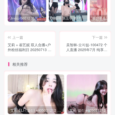
Jinricp S6E12 第六季 第12期 营救俘虏战 中英韩简繁字幕
熊猫班 第五季 第17期 最终职级赛&完结
上一篇
下一篇
艾莉 + 崔艺妮 双人合播+户
吴智林-오지림-100472 个
外粉丝福利日 20250713 完
人直播 2025年7月 纯享剪
整版 中文简繁字幕
辑 合集包 [12V/35.4G]
[5V/13G]
相关推荐
艾莉-ELI-(엘리) eli05021212 个人直播 (20240331) 微见鲍 [3V/1.2G]ed2k已补