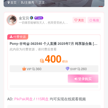
首页
BJ主播秀
正文
金宝贝
关注
私信
一切痛苦能够毁灭人，然而受苦的人也能把痛苦消灭
付费资源
Pony-유백설-362540 个人直播 2025年7月 纯享版合集 [22V/88.7G]
此内容为付费资源，请付费后查看
400
积分
360
260
VIP
SVIP
登录购买
AD:
PikPak网盘
/
115网盘
均可实现在线观看视频