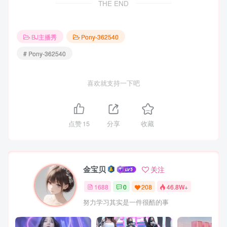
THE END
BJ主播秀
Pony-362540
# Pony-362540
喜欢就支持一下吧
点赞
15
分享
收藏
金宝贝
关注
1688
0
208
46.8W+
努力学习其实是一件很酷的事