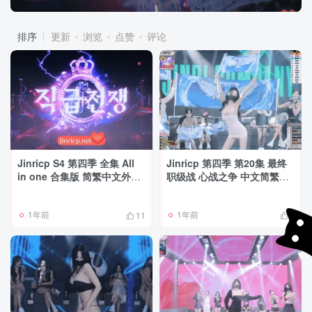
排序
更新
浏览
点赞
评论
Jinricp S4 第四季 全集 All
Jinricp 第四季 第20集 最终
in one 合集版 简繁中文外挂
职级战 心战之争 中文简繁字
字幕
幕
1年前
1年前
11
8