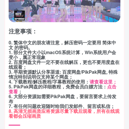
注意事项：
0. 繁体中文的朋友请注意，解压密码一定要用 简体中
文 的密码。
1. 部分文件大小以macOS系统计算，Win系统用户会
变小，属正常现象
2. 百度网盘文件一定不要在线解压，更也不要用度盘在
线观看；
3. 早期资源默认分享渠道: 百度网盘/PikPak网盘, 特殊
情况特别说明仅支持某个网盘；
4. 下载教程/解压教程/字幕教程的使用：
请查看这里；
5. PikPak网盘的详细教程，免费会员白嫖方法：
点击
查看
；
6. 大部分资源如需要PikPak网盘，要留言要求上传发
布
7. 有任何问题欢迎随时给我们发邮件、留言或私信；
8. 高清无损画质应将资源尽量下载后观看，所有在线观
看都会压缩画质