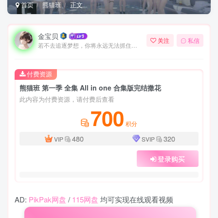
首页
熊猫班
正文
金宝贝
关注
私信
若不去追逐梦想，你将永远无法抓住梦想
付费资源
熊猫班 第一季 全集 All in one 合集版完结撒花
此内容为付费资源，请付费后查看
700
积分
480
320
VIP
SVIP
登录购买
AD:
PikPak网盘
/
115网盘
均可实现在线观看视频