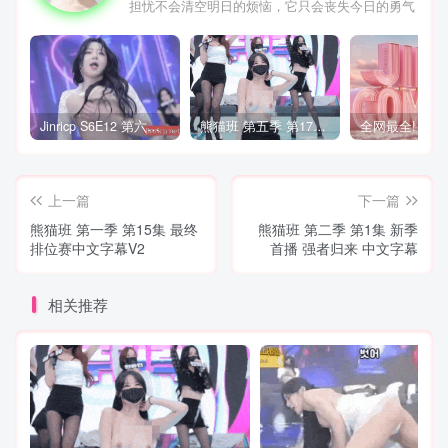
担忧不会清空明日的烦恼，它只会丧失今日的勇气
Jinricp S6E12 第六季 第12期 营救俘虏战 中英韩简繁字幕
熊猫班 第五季 第17期 最终职级赛&完结
上一篇
下一篇
熊猫班 第一季 第15集 最终
熊猫班 第二季 第1集 新季
排位赛中文字幕V2
首播 强者归来 中文字幕
相关推荐