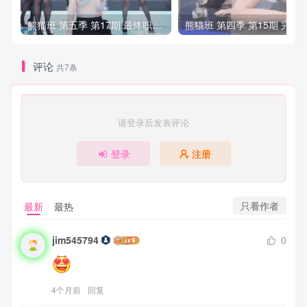
熊猫班 第五季 第17期 最终职级赛&完结
熊
评论
共7条
请登录后发表评论
登录
注册
只看作者
最新
最热
jim545794
0
4个月前
回复