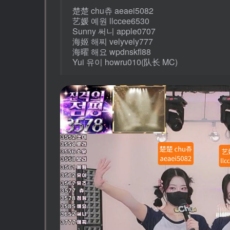
楚楚 chu츄 aeaei5082
艺媛 예원 llccee6530
Sunny 써니 apple0707
海姬 해찌 velyvely777
海曜 해요 wpdnskfl88
Yui 유이 howru010(队长 MC)