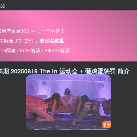
视频
载所有目录和文件，一个不落！
压 .001文件，
教程点这里
 / Ed2k资源 / PikPak资源
第5期 20250819 The In 运动会 + 砸鸡蛋惩罚 简介