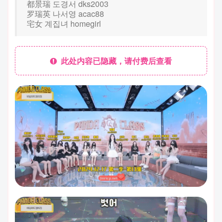
都景瑞 도경서 dks2003
罗瑞英 나서영 acac88
宅女 계집녀 homegirl
此处内容已隐藏，请付费后查看