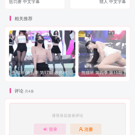
惩罚赛 中文字幕
猎人 中文字幕
相关推荐
熊猫班 第五季 第17期 最终职级赛&完结
熊
评论
共4条
请登录后发表评论
登录
注册