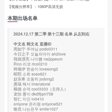
【视频分辨率】：1080P高清无损
本期出场名单
2024.12.17 第二季 第十三期 名单 从左到右
中文名 韩文名 直播ID
周如宁 주여닝 podo0311
今日之子 오늘의아이 ah2love
我很漂亮 나이쁨 na2ppeum
Rico 리코 rico0210
韩颂伊 한송이 lovesong2
昭熙 소희 soso621
赵东希 조동히 jodong2
惠瑞 해서 imanatural
顺德 순덕 cool3333（主持人）
龙怡 룽이 dkdlfjqm758
智仁 지인 in0410
onlyone 온리원 onlyone521
银优 나는은우 smile1027