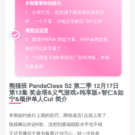
本期重要特别提示
1、分卷打包，您必须下载所有目录和文
件，一个不落，才能正常解压 .001文件，
教程点这里
2、新增 PikPak 网盘字幕，PikPak网盘视
频也可以有字幕了
3、115网盘 Ed2k资源去广告纯净版，本期
字幕通用
熊猫班 PandaClass S2 第二季 12月17日
第13集 奖金塔&义气游戏+纯享版+智仁&如
宁&颂伊单人Cut 简介
本期如约执行上期的惩罚，两组成员1点就上班了
除跳舞以外还K歌，没想到惠瑞唱歌水平也不错
正式开播后主题为每累计10万心，转一次轮盘