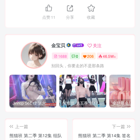
点赞
11
分享
收藏
金宝贝
关注
1688
0
206
46.5W+
别回头，你要走的不是那条路
Jinricp S6E12 第六季 第12期 营救俘虏战 中英韩简繁字幕
熊猫班 第五季 第17期 最终职级赛&完结
上一篇
下一篇
熊猫班 第二季 第12集 组队
熊猫班 第二季 第14集 签名