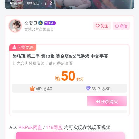
首页
熊猫班
正文
金宝贝
关注
私信
智慧比财富更宝贵
付费资源
熊猫班 第二季 第13集 奖金塔&义气游戏 中文字幕
此内容为付费资源，请付费后查看
50
积分
40
30
VIP
SVIP
登录购买
AD:
PikPak网盘
/
115网盘
均可实现在线观看视频