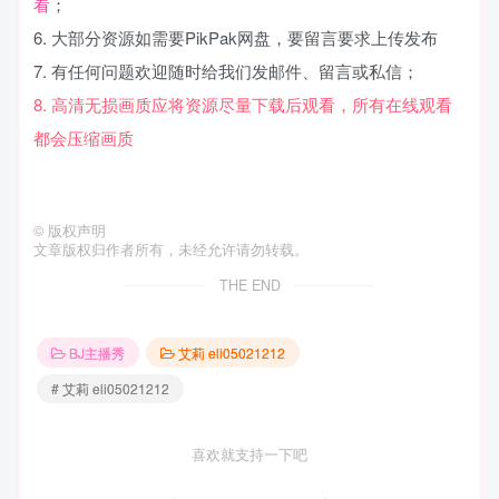
看
；
6. 大部分资源如需要PikPak网盘，要留言要求上传发布
7. 有任何问题欢迎随时给我们发邮件、留言或私信；
8. 高清无损画质应将资源尽量下载后观看，所有在线观看
都会压缩画质
©
版权声明
文章版权归作者所有，未经允许请勿转载。
THE END
BJ主播秀
艾莉 eli05021212
# 艾莉 eli05021212
喜欢就支持一下吧