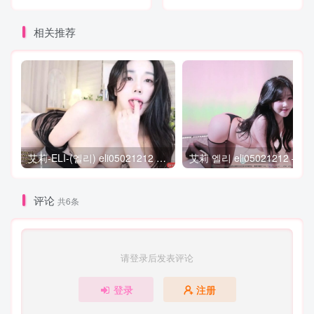
54soda双人直播 [1V/383M]
年精华 [7V/3.44G]
相关推荐
艾莉-ELI-(엘리) eli05021212 个人直播 (20240331) 微见鲍 [3V/1.2G]ed2k已补
评论
共6条
请登录后发表评论
登录
注册