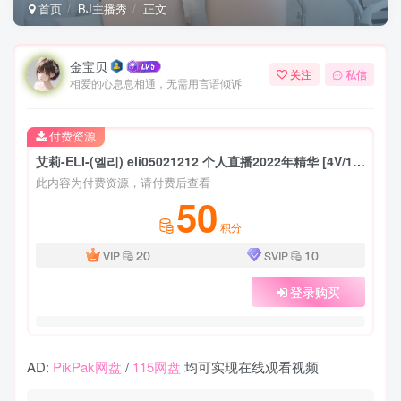
首页
BJ主播秀
正文
金宝贝
关注
私信
相爱的心息息相通，无需用言语倾诉
付费资源
艾莉-ELI-(엘리) eli05021212 个人直播2022年精华 [4V/1.15G]
此内容为付费资源，请付费后查看
50
积分
20
10
VIP
SVIP
登录购买
AD:
PikPak网盘
/
115网盘
均可实现在线观看视频