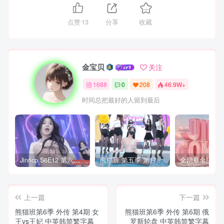
点赞
13
分享
收藏
金宝贝
关注
1688
0
208
46.9W+
时间总把最好的人留到最后
Jinricp S6E12 第六季 第12期 营救俘虏战 中英韩简繁字幕
熊猫班 第五季 第17期 最终职级赛&完结
上一篇
下一篇
熊猫班第6季 外传 第4期 女
熊猫班第6季 外传 第6期 俄
王vs王妃 中英韩简繁字幕
罗斯轮盘 中英韩简繁字幕