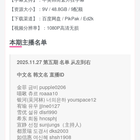
【资源大小】：9V / 48.8GB / 9配额
【下载渠道】：百度网盘 / PikPak / Ed2k
【视频分辨率】：1080P高清无损
本期主播名单
2025.11.27 第五期 名单 从左到右
中文名 韩文名 直播ID
金菲 금비 pupple0206
喵啾 츄르 roaaa10
银河(吴河林) 너의은하 yourspace12
宥瑜 유우 jjine0127
雪优 설유 dlsrl990
希东 희동 hncsphj
宣静 선정 sunjungs（主持人)
都景瑞 도경서 dks2003
如信惠 여신혜 shsh1908