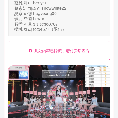
蔡雅 채아 berry13
蔡素妍 채소연 snowwhite22
夏京 하경 hagyeong00
珠元 주원 itswon
智孝 지효 sisisese8787
樱桃 체리 toto4577（退出）
此处内容已隐藏，请付费后查看