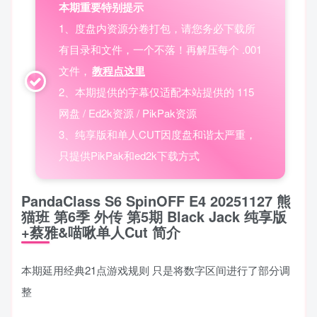
本期重要特别提示
1、度盘内资源分卷打包，请您务必下载所
有目录和文件，一个不落！再解压每个 .001
文件，
教程点这里
2、本期提供的字幕仅适配本站提供的 115
网盘 / Ed2k资源 / PikPak资源
3、纯享版和单人CUT因度盘和谐太严重，
只提供PikPak和ed2k下载方式
PandaClass S6 SpinOFF E4 20251127 熊
猫班 第6季 外传 第5期 Black Jack 纯享版
+蔡雅&喵啾单人Cut 简介
本期延用经典21点游戏规则 只是将数字区间进行了部分调
整