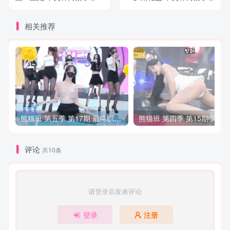
相关推荐
熊猫班 第五季 第17期 最终职级赛&完结
熊
评论
共10条
请登录后发表评论
登录
注册