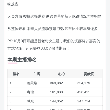
味反应
人员方面 樱桃选择退赛 两边阵营的新人跑路情况同样明显
从整体来看 本季人员流动频繁 变数甚至比比赛本身还多
PS:12月9日可能是新老对决主题，我们的汉娜将以嘉宾的
方式登场，还有哪些人呢？敬请期待！
本期主播排名
排名
主播
心心
贡献度
1
都景瑞
369,382
524,179
2
宥瑜
161,830
426,411
3
希东
144,952
247,714
4
雪优
121,445
339,849