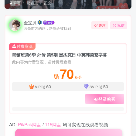
首页
熊猫班
正文
金宝贝
关注
私信
照亮前方的路，路就会被找到
付费资源
熊猫班第6季 外传 第5期 黑杰克日 中英韩简繁字幕
此内容为付费资源，请付费后查看
70
积分
60
50
VIP
SVIP
登录购买
AD:
PikPak网盘
/
115网盘
均可实现在线观看视频