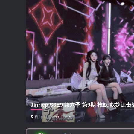
Jinricp S6E9 第六季 第9期 推奴:奴婢
首页
Jinricp
正文