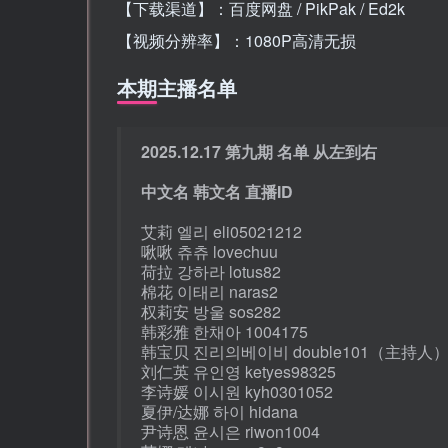
【下载渠道】：百度网盘 / PikPak / Ed2k
【视频分辨率】：1080P高清无损
本期主播名单
2025.12.17 第九期 名单 从左到右
中文名 韩文名 直播ID
艾莉 엘리 eli05021212
啾啾 츄츄 lovechuu
荷拉 강하라 lotus82
棉花 이태리 naras2
权莉安 방울 sos282
韩彩雅 한채아 1004175
韩宝贝 진리의베이비 double101（主持人
刘仁英 유인영 ketyes98325
李诗媛 이시원 kyh0301052
夏伊/达娜 하이 hidana
尹诗恩 윤시은 riwon1004