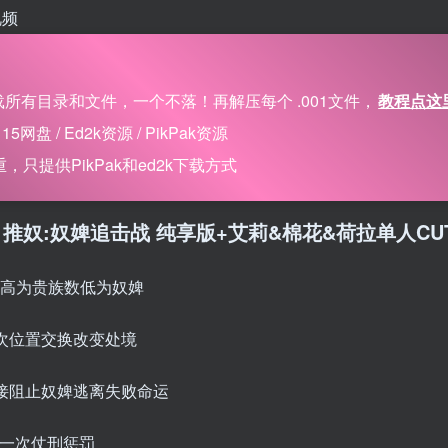
视频
所有目录和文件，一个不落！再解压每个 .001文件，
教程点这
 / Ed2k资源 / PikPak资源
只提供PikPak和ed2k下载方式
6季 第9集 推奴:奴婢追击战 纯享版+艾莉&棉花&荷拉单人CU
数高为贵族数低为奴婢
一次位置交换改变处境
直接阻止奴婢逃离失败命运
发一次仗刑惩罚