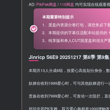
AD:
PikPak网盘
/
115网盘
均可实现在线观看
本期重要特别提示
1、度盘内资源分卷打包，请您务必下载
2、本期提供的字幕仅适配本站提供的 115网盘
3、纯享版和单人CUT因度盘和谐太严重，
Jinricp S6E9 20251217 第
本期共13人分成6组，按爱心高低划分身份，
奴婢在收到1999爱心时，可与其他奴婢进行
贵族在收到7999爱心时，可发动一次阻拦，
对抗中若PK失败，双方爱心每相差1000便触