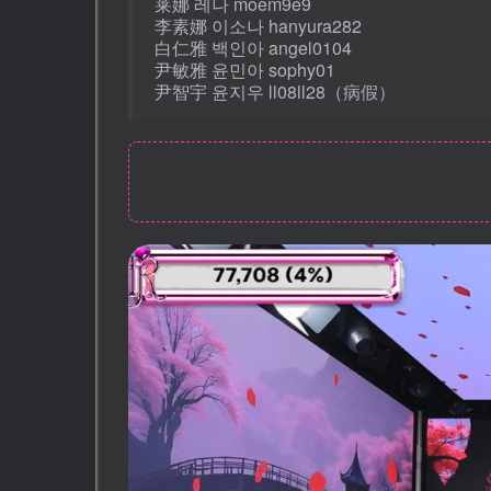
莱娜 레나 moem9e9
李素娜 이소나 hanyura282
白仁雅 백인아 angel0104
尹敏雅 윤민아 sophy01
尹智宇 윤지우 ll08ll28（病假）