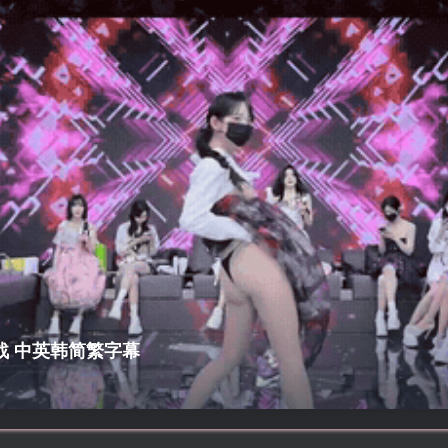
追击战 中英韩简繁字幕