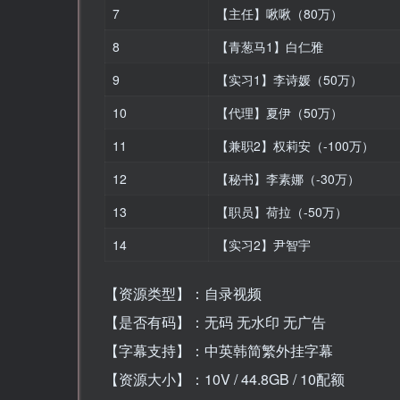
7
【主任】啾啾（80万）
8
【青葱马1】白仁雅
9
【实习1】李诗媛（50万）
10
【代理】夏伊（50万）
11
【兼职2】权莉安（-100万）
12
【秘书】李素娜（-30万）
13
【职员】荷拉（-50万）
14
【实习2】尹智宇
【资源类型】：自录视频
【是否有码】：无码 无水印 无广告
【字幕支持】：中英韩简繁外挂字幕
【资源大小】：10V / 44.8GB / 10配额