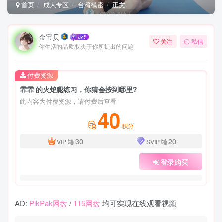
首页
成人专区
台湾模密
正文
金宝贝
关注
私信
你生活的品质取决于你所提出的问题
付费资源
霏霏 的火焰腿练习，你猜会按到哪里?
此内容为付费资源，请付费后查看
40
积分
30
20
VIP
SVIP
登录购买
AD:
PikPak网盘
/
115网盘
均可实现在线观看视频