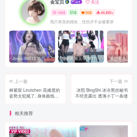
金宝贝
关注
1688
0
208
46.8W+
我只有笑的很欢，忧伤才不会被看穿
Jinricp S6E12 第六季 第12期 营救俘虏战 中英韩简繁字幕
熊猫班 第五季 第17期 最终职级赛&完结
上一篇
下一篇
林紫宸 Linzichen 高难度的
冰熙 BingShi 冰冷黑丝秘书
姿势太犯规了, 身体曲线完
不经意露出 透薄小丁一条缝
美得让人屏住呼吸
相关推荐