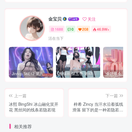
金宝贝
关注
1688
0
208
46.9W+
活在当下
Jinricp S6E12 第六季 第12期 营救俘虏战 中英韩简繁字幕
熊猫班 第五季 第17期 最终职级赛&完结
上一篇
下一篇
冰熙 BingShi 冰山融化笑开
梓希 Zincy 当汗水沿着弧线
花 黑丝间的线条若隐若现
滑落 留下的是一种若隐若现
的美感
相关推荐