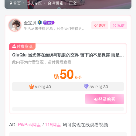
首页
成人专区
台湾模密
正文
金宝贝
关注
私信
生活从未变得容易，只是我们变得更加坚强
付费资源
QiuQiu 当光停在丝绸与肌肤的交界 留下的不是裸露 而是……
此内容为付费资源，请付费后查看
50
积分
40
30
VIP
SVIP
登录购买
AD:
PikPak网盘
/
115网盘
均可实现在线观看视频