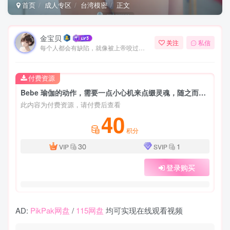
首页
成人专区
台湾模密
正文
金宝贝
关注
私信
每个人都会有缺陷，就像被上帝咬过的苹果，有的人缺陷比较大，正是因为上帝特别喜欢他的芬芳
付费资源
Bebe 瑜伽的动作，需要一点小心机来点缀灵魂，随之而来的意外律动
此内容为付费资源，请付费后查看
40
积分
30
1
VIP
SVIP
登录购买
AD:
PikPak网盘
/
115网盘
均可实现在线观看视频