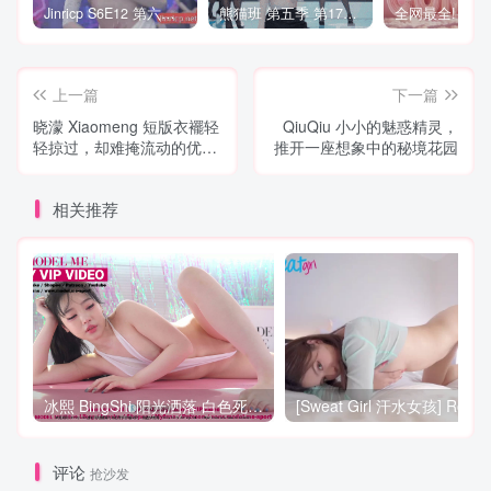
Jinricp S6E12 第六季 第12期 营救俘虏战 中英韩简繁字幕
熊猫班 第五季 第17期 最终职级赛&完结
上一篇
下一篇
晓濛 Xiaomeng 短版衣襬轻
QiuQiu 小小的魅惑精灵，
轻掠过，却难掩流动的优雅
推开一座想象中的秘境花园
曲线
相关推荐
冰熙 BingShi 阳光洒落 白色死库水也藏不住她的动人曲线
评论
抢沙发