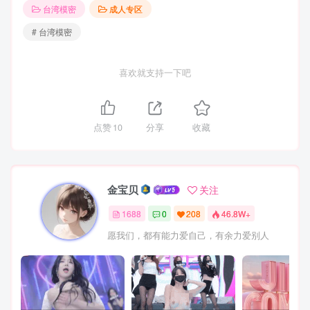
台湾模密
成人专区
# 台湾模密
喜欢就支持一下吧
点赞
10
分享
收藏
金宝贝
关注
1688
0
208
46.8W+
愿我们，都有能力爱自己，有余力爱别人