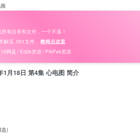
视频
载所有目录和文件，一个不落！
压 .001文件，
教程点这里
 / Ed2k资源 / PikPak资源
5年1月18日 第4集 心电图 简介
网盘)