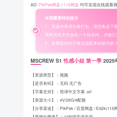
AD:
PikPak网盘
/
115网盘
均可实现在线观看
本期重要特别提示
1、度盘内资源分卷打包，请您务必下
再将所有文件放在一个目录内，才能正常解
2、本期提供的字幕仅适配本站提供的 115网盘
MSCREW S1
性感小姐 第一季
202
【资源类型】：视频
【是否有码】：无码 无广告
【字幕支持】：简译中文字幕 .srt
【资源大小】：4V/26G/4配额
【分享渠道】：PikPak / 百度网盘 / Ed2k(115
【视频分辨率】：1080P高清无损