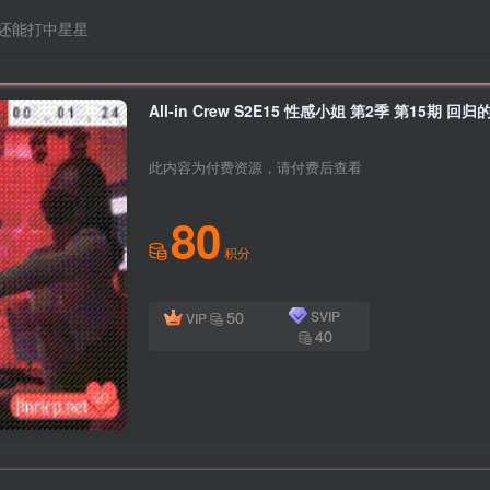
还能打中星星
All-in Crew S2E15 性感小姐 第2季 第15期
此内容为付费资源，请付费后查看
80
积分
50
SVIP
VIP
40