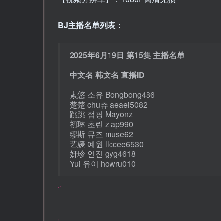
BJ主播名单列表：
2025年6月19日 第15集 主播名单
中文名 韩文名 直播ID
素悠 소유 Bongbong486
楚楚 chu츄 aeaei5082
跳跳 점핑 Mayonz
初琳 초린 zlap990
缪斯 뮤즈 muse62
艺媛 예원 llccee6530
妍珍 연진 gyg4618
Yui 유이 howru010