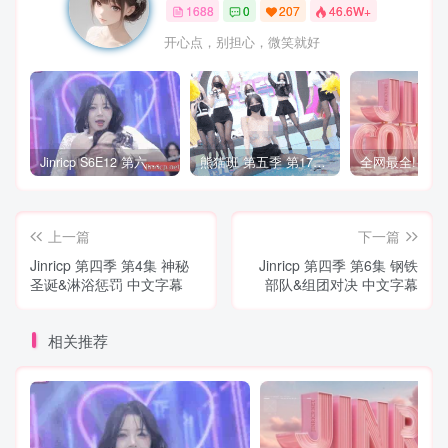
1688
0
207
46.6W+
开心点，别担心，微笑就好
Jinricp S6E12 第六季 第12期 营救俘虏战 中英韩简繁字幕
熊猫班 第五季 第17期 最终职级赛&完结
上一篇
下一篇
Jinricp 第四季 第4集 神秘
Jinricp 第四季 第6集 钢铁
圣诞&淋浴惩罚 中文字幕
部队&组团对决 中文字幕
相关推荐