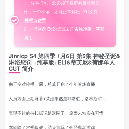
1、分卷打包，您必须下载所有目录和文
件，一个不落，才能正常解压 .001文件，
教程点这里
2、115网盘 Ed2k资源去广告纯净版，字幕
通用
Jinricp S4 第四季 1月6日 第5集 神秘圣诞&
淋浴惩罚 +纯享版+ELI&蒂芙尼&荷娜单人
CUT 简介
由于空难停播一周，总算开启了今年首场直播
人员方面上期麻薯+莱娜果然是非常驻，洛林斯旷工
表现不错的拉拉据说是退圈了，原因未知实在可惜
本期除了常规饭战，结束前玩了会经典老游戏