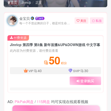
首页
Jinricp
正文
金宝贝
关注
私信
每一个不曾起舞的日子，都是对生命的辜负
付费资源
Jinricp 第四季 第5集 新年首播&UP&DOWN游戏 中文字幕
此内容为付费资源，请付费后查看
50
积分
40
30
VIP
SVIP
登录购买
AD:
PikPak网盘
/
115网盘
均可实现在线观看视频