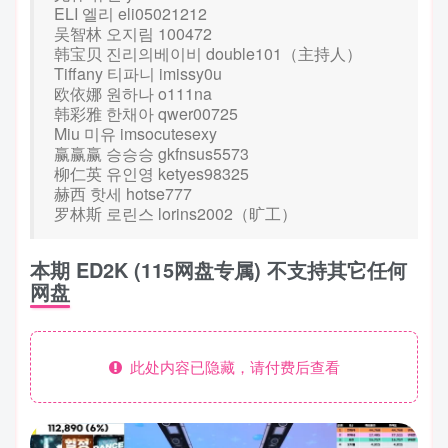
ELI 엘리 eli05021212
吴智林 오지림 100472
韩宝贝 진리의베이비 double101（主持人）
Tiffany 티파니 imissy0u
欧依娜 원하나 o111na
韩彩雅 한채아 qwer00725
Miu 미유 imsocutesexy
赢赢赢 승승승 gkfnsus5573
柳仁英 유인영 ketyes98325
赫西 핫세 hotse777
罗林斯 로린스 lorins2002（旷工）
本期 ED2K (115网盘专属) 不支持其它任何
网盘
此处内容已隐藏，请付费后查看