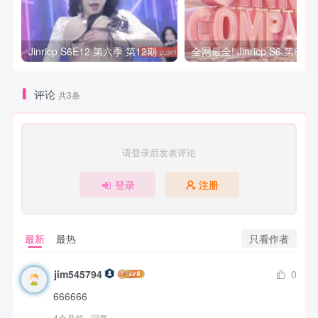
Jinricp S6E12 第六季 第12期 营救俘虏战 中英韩简繁字幕
评论
共3条
请登录后发表评论
登录
注册
只看作者
最新
最热
jim545794
0
666666
4个月前
回复