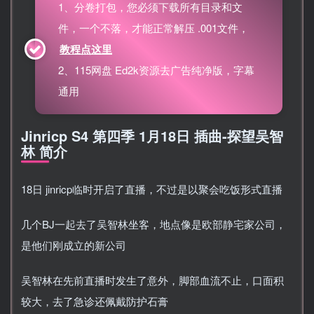
1、分卷打包，您必须下载所有目录和文
件，一个不落，才能正常解压 .001文件，
教程点这里
2、115网盘 Ed2k资源去广告纯净版，字幕
通用
Jinricp S4 第四季 1月18日 插曲-探望吴智
林 简介
18日 jinricp临时开启了直播，不过是以聚会吃饭形式直播
几个BJ一起去了吴智林坐客，地点像是欧部静宅家公司，
是他们刚成立的新公司
吴智林在先前直播时发生了意外，脚部血流不止，口面积
较大，去了急诊还佩戴防护石膏