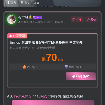
首页
Jinricp
正文
金宝贝
关注
私信
不要担心别人会做得比你好。你只需要每天都做得比前一天好就可以了
付费资源
Jinricp 第四季 插曲&特别节目-聚餐探望 中文字幕
此内容为付费资源，请付费后查看
70
积分
50
40
VIP
SVIP
登录购买
AD:
PikPak网盘
/
115网盘
均可实现在线观看视频