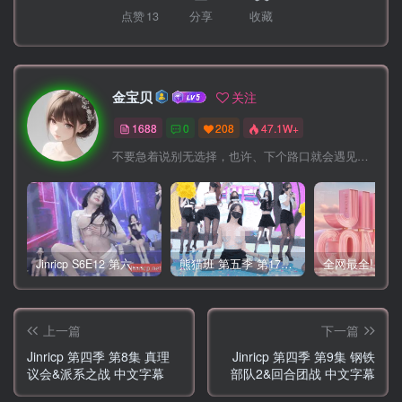
点赞
13
分享
收藏
金宝贝
关注
1688
0
208
47.1W+
不要急着说别无选择，也许、下个路口就会遇见希望
Jinricp S6E12 第六季 第12期 营救俘虏战 中英韩简繁字幕
熊猫班 第五季 第17期 最终职级赛&完结
上一篇
下一篇
Jinricp 第四季 第8集 真理
Jinricp 第四季 第9集 钢铁
议会&派系之战 中文字幕
部队2&回合团战 中文字幕