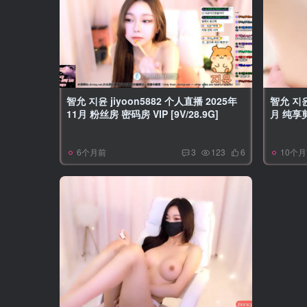
智允 지윤 jiyoon5882 个人直播 2025年
智允 지윤
11月 粉丝房 密码房 VIP [9V/28.9G]
月 纯享剪
6个月前
10个
3
123
6