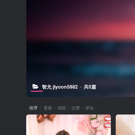
智允 jiyoon5882
共5篇
排序
更新
浏览
点赞
评论