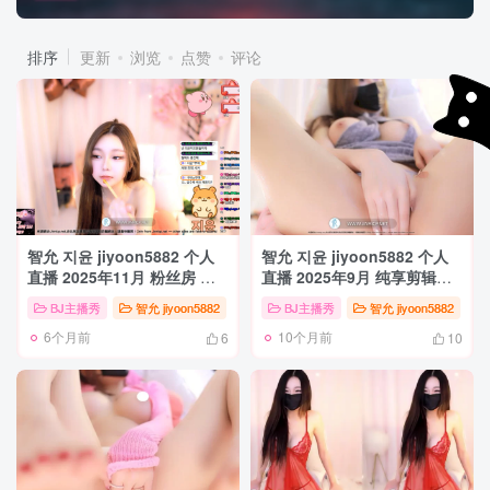
排序
更新
浏览
点赞
评论
智允 지윤 jiyoon5882 个人
智允 지윤 jiyoon5882 个人
直播 2025年11月 粉丝房 密
直播 2025年9月 纯享剪辑合
码房 VIP [9V/28.9G]
集包 [9V/13G]
BJ主播秀
智允 jiyoon5882
BJ主播秀
智允 jiyoon5882
6个月前
10个月前
6
10