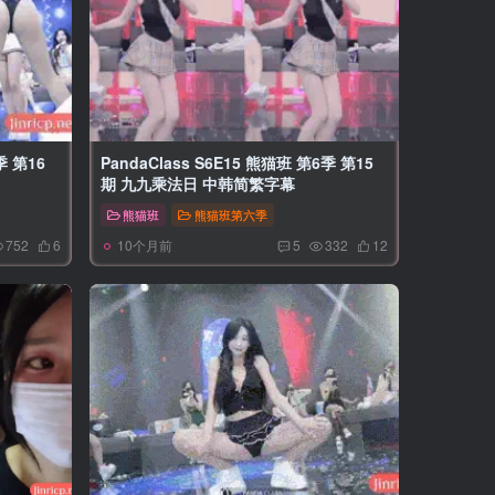
季 第16
PandaClass S6E15 熊猫班 第6季 第15
期 九九乘法日 中韩简繁字幕
熊猫班
熊猫班第六季
10个月前
752
6
5
332
12