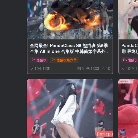
全网最全! PandaClass S6 熊猫班 第6季
PandaC
全集 All in one 合集版 中韩简繁字幕外挂
期 最终
版
熊猫班
熊猫班第六季
熊猫班
10个月前
10个
5
1333
10