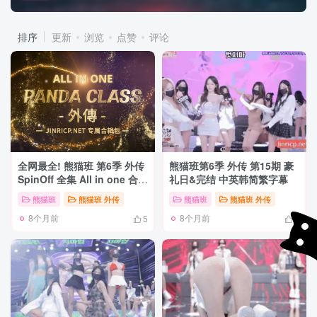
排序
更新
浏览
点赞
评论
全网最全! 熊猫班 第6季 外传
熊猫班第6季 外传 第15期 豪
SpinOff 全集 All in one 合集
礼日&完结 中英韩简繁字幕
版 中英韩简繁字幕外挂版
熊猫班
熊猫班 外传
熊猫班
熊猫班 外传
8个月前
8个月前
5
8