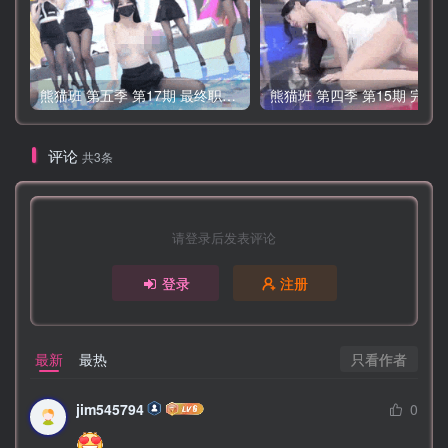
熊猫班 第五季 第17期 最终职级赛&完结
熊
评论
共3条
请登录后发表评论
登录
注册
只看作者
最新
最热
jim545794
0