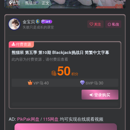
首页
熊猫班
正文
金宝贝
关注
私信
失败只是成长的课堂
付费资源
熊猫班 第五季 第10期 Blackjack挑战日 简繁中文字幕
此内容为付费资源，请付费后查看
50
积分
40
30
VIP
SVIP
登录购买
AD:
PikPak网盘
/
115网盘
均可实现在线观看视频