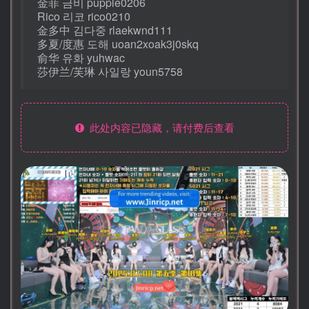
金菲 금비 pupple0206
Rico 리코 rico0210
金多中 김다중 rlaekwnd111
多夏/度惠 도해 uoan2xoak3j0skq
俞华 유화 yuhwac
莎伊兰/芙琳 사일랑 youn5758
此处内容已隐藏，请付费后查看