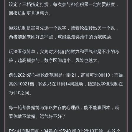
设定了三档指定打赏，每次参与都会积累一定的贡献度，
回报机制更具诱惑力。
游戏机制是富哥先选一个数字，接着轮盘转出另一个数，
两者加起来刚好是21点，就能赢走奖池中的贡献奖励。
玩法看似简单，实则对大佬们的财力和手气都是不小的考
验，越高额参与，数字区间越小，风险也越大。
例如2021爱心档轮盘范围是11到21，富哥可选0到10；而最
高的10021档，轮盘只在11到14间跳动，指定数字也限制在
7到10之间。
每一轮都像赌博与策略并存的心理战，能不能赢回本，就
看你敢不敢赌、运气好不好了
PS: 封面时间点：04卷-01:25:40 和 01:28:10开始，在这个