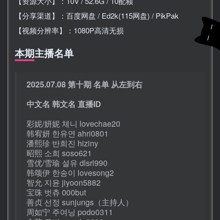
【资源大小】：10V / 52.6G / 10配额
【分享渠道】：百度网盘 / Ed2k(115网盘) / PikPak
【视频分辨率】：1080P高清无损
本期主播名单
2025.07.08 第十期 名单 从左到右
中文名 韩文名 直播ID
彩妮/妍妮 체니 lovechae20
韩宥妍 한유연 ahri0801
潘熙珍 반희진 hiziny
昭熙 소희 soso621
雪优/雪瑜 설유 dlsrl990
韩颂伊 한송이 lovesong2
智允 지윤 jiyoon5882
宝珠 벗츄 000but
善贞 선정 sunjungs（主持人）
周如宁 주여닝 podo0311