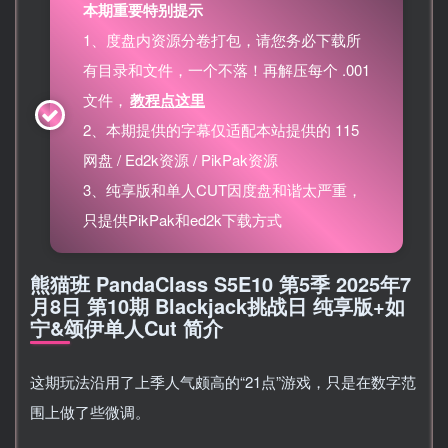
本期重要特别提示
1、度盘内资源分卷打包，请您务必下载所
有目录和文件，一个不落！再解压每个 .001
文件，
教程点这里
2、本期提供的字幕仅适配本站提供的 115
网盘 / Ed2k资源 / PikPak资源
3、纯享版和单人CUT因度盘和谐太严重，
只提供PikPak和ed2k下载方式
熊猫班 PandaClass S5E10 第5季 2025年7
月8日 第10期 Blackjack挑战日 纯享版+如
宁&颂伊单人Cut 简介
这期玩法沿用了上季人气颇高的“21点”游戏，只是在数字范
围上做了些微调。