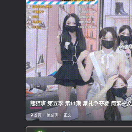
熊猫班 第五季 第11期 豪礼争夺赛 简繁中
首页
熊猫班
正文