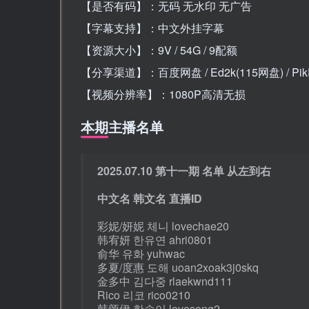
【是否有码】：无码 无水印 无广告
【字幕支持】：中文外挂字幕
【资源大小】：9V / 54G / 9配额
【分享渠道】：百度网盘 / Ed2k(115网盘) / Pik
【视频分辨率】：1080P高清无损
本期主播名单
2025.07.10 第十一期 名单 从左到右
中文名 韩文名 直播ID
彩妮/妍妮 체니 lovechae20
韩宥妍 한유연 ahri0801
俞华 유화 yuhwac
多夏/度惠 도해 uoan2xoak3j0skq
金多中 김다중 rlaekwnd111
Rico 리코 rico0210
韩颂伊 한송이 lovesong2