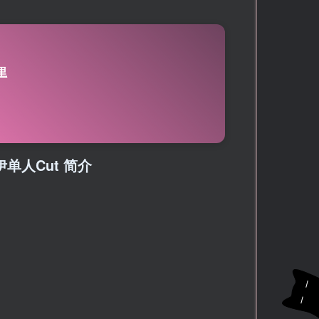
里
颂伊单人Cut 简介