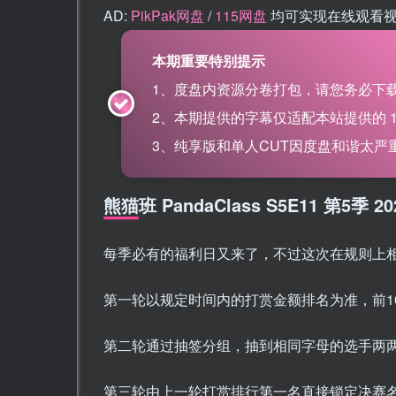
AD:
PikPak网盘
/
115网盘
均可实现在线观看
本期重要特别提示
1、度盘内资源分卷打包，请您务必下载
2、本期提供的字幕仅适配本站提供的 115网盘
3、纯享版和单人CUT因度盘和谐太严重，
熊猫班 PandaClass S5E11 第5
每季必有的福利日又来了，不过这次在规则上
第一轮以规定时间内的打赏金额排名为准，前1
第二轮通过抽签分组，抽到相同字母的选手两两
第三轮由上一轮打赏排行第一名直接锁定决赛