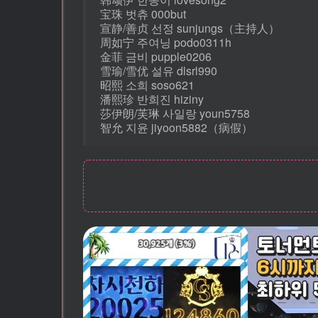
宝珠 벗츄 000but
宣静/善贞 선정 sunjungs（主持人）
周如宁 주여닝 podo0311h
金菲 금비 pupple0206
雪瑜/雪优 설유 dlsrl990
昭熙 소희 soso621
潘熙珍 반희진 hiziny
莎伊朗/芙琳 사일랑 youn5758
智允 지윤 jiyoon5882（病假）