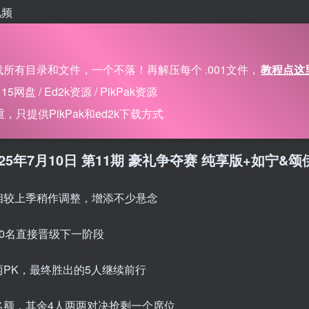
视频
所有目录和文件，一个不落！再解压每个 .001文件，
教程点这
 / Ed2k资源 / PikPak资源
只提供PikPak和ed2k下载方式
季 2025年7月10日 第11期 豪礼争夺赛 纯享版+如宁&
相较上季稍作调整，增添不少悬念
0名直接晋级下一阶段
PK，最终胜出的5人继续前行
名额，其余4人两两对决抢剩一个席位