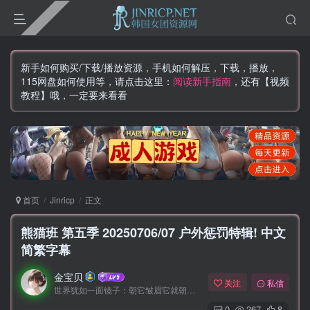
新手如何购买/下载/播放资源，手机如何解压，下载，播放，
115网盘如何使用等，请点击这里：
阅读新手指南
，还有【视频
教程】哦，一定要来看看
首页
Jinricp
正文
熊猫班 第五季 20250706/07 户外惩罚特辑! 中文
简繁字幕
金宝贝
关注
私信
世界犹如一面镜子：朝它皱眉它就朝你皱眉，朝它微笑它也吵你微笑
0
267
8