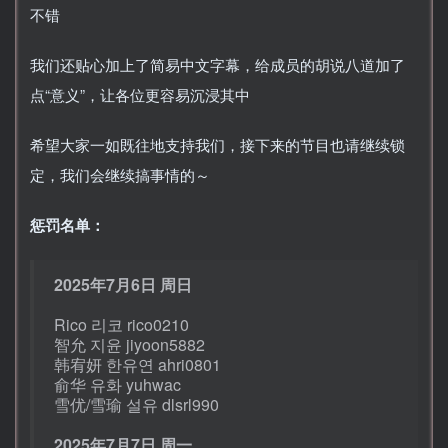
不错
我们还贴心加上了简易中文字幕，给成员的胡说八道加了
点“意义”，让各位更容易沉浸其中
希望大家一如既往地支持我们，接下来的节目也请继续锁
定，我们会继续搞事情的～
惩罚名单：
2025年7月6日 周日
Rico 리코 rico0210
智允 지윤 jiyoon5882
韩宥妍 한유연 ahri0801
俞华 유화 yuhwac
雪优/雪瑜 설유 dlsrl990
2025年7月7日 周一