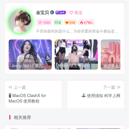
金宝贝
关注
1688
0
208
47W+
不管你面对的是什么，为你所爱的而奋斗都会是值得的
Jinricp S6E12 第六季 第12期 营救俘虏战 中英韩简繁字幕
熊猫班 第五季 第17期 最终职级赛&完结
上一篇
下一篇
🖥️ MacOS ClashX for
🕹️ 使用须知 科学上网
MacOS 使用教程
相关推荐