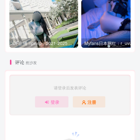
OF主播 npxvip：2021-2025大合集 截止至 2025.6.9
My
评论
抢沙发
请登录后发表评论
登录
注册